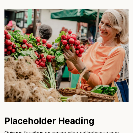
Placeholder Heading
Quisque faucibus ex sapien vitae pellentesque sem